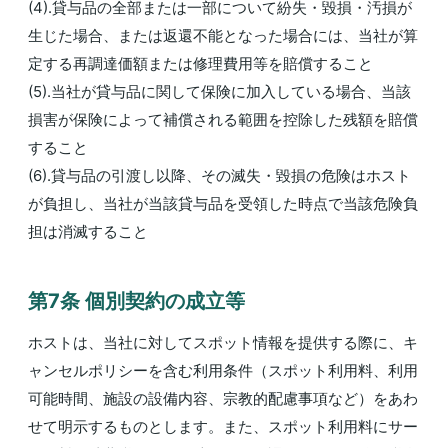
(4).貸与品の全部または一部について紛失・毀損・汚損が
生じた場合、または返還不能となった場合には、当社が算
定する再調達価額または修理費用等を賠償すること
(5).当社が貸与品に関して保険に加入している場合、当該
損害が保険によって補償される範囲を控除した残額を賠償
すること
(6).貸与品の引渡し以降、その滅失・毀損の危険はホスト
が負担し、当社が当該貸与品を受領した時点で当該危険負
担は消滅すること
第7条 個別契約の成⽴等
ホストは、当社に対してスポット情報を提供する際に、キ
ャンセルポリシーを含む利用条件（スポット利用料、利用
可能時間、施設の設備内容、宗教的配慮事項など）をあわ
せて明示するものとします。また、スポット利用料にサー