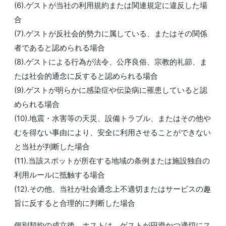
(6).ゲストが当社の利用規約または関連規定に違反した場
合
(7).ゲストが反社会的勢力に属している、またはその関係
者であると認められる場合
(8).ゲストによる行為が法令、公序良俗、宗教的礼節、ま
たは社会的通念に反すると認められる場合
(9).ゲストが明らかに感染症や伝染病に罹患していると認
められる場合
(10).地震・水害等の天災、設備トラブル、またはその他や
むを得ない事由により、安全に利用させることができない
と当社が判断した場合
(11).当該スポットが所在する地域の条例または施設独自の
利用ルールに抵触する場合
(12).その他、当社が社会通念上不適切またはサービスの趣
旨に反すると合理的に判断した場合
個別契約の成立後、ホストは、ゲストが円滑かつ適切にス