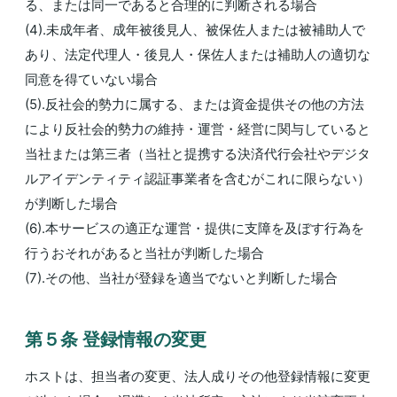
る、または同一であると合理的に判断される場合
(4).未成年者、成年被後見人、被保佐人または被補助人で
あり、法定代理人・後見人・保佐人または補助人の適切な
同意を得ていない場合
(5).反社会的勢力に属する、または資金提供その他の方法
により反社会的勢力の維持・運営・経営に関与していると
当社または第三者（当社と提携する決済代行会社やデジタ
ルアイデンティティ認証事業者を含むがこれに限らない）
が判断した場合
(6).本サービスの適正な運営・提供に支障を及ぼす行為を
行うおそれがあると当社が判断した場合
(7).その他、当社が登録を適当でないと判断した場合
第５条 登録情報の変更
ホストは、担当者の変更、法人成りその他登録情報に変更