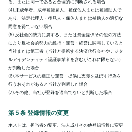
る、または同一であると合理的に判断される場合
(4).未成年者、成年被後見人、被保佐人または被補助人で
あり、法定代理人・後見人・保佐人または補助人の適切な
同意を得ていない場合
(5).反社会的勢力に属する、または資金提供その他の方法
により反社会的勢力の維持・運営・経営に関与していると
当社または第三者（当社と提携する決済代行会社やデジタ
ルアイデンティティ認証事業者を含むがこれに限らない）
が判断した場合
(6).本サービスの適正な運営・提供に支障を及ぼす行為を
行うおそれがあると当社が判断した場合
(7).その他、当社が登録を適当でないと判断した場合
第５条 登録情報の変更
ホストは、担当者の変更、法人成りその他登録情報に変更