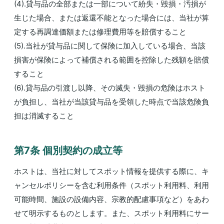
(4).貸与品の全部または一部について紛失・毀損・汚損が
生じた場合、または返還不能となった場合には、当社が算
定する再調達価額または修理費用等を賠償すること
(5).当社が貸与品に関して保険に加入している場合、当該
損害が保険によって補償される範囲を控除した残額を賠償
すること
(6).貸与品の引渡し以降、その滅失・毀損の危険はホスト
が負担し、当社が当該貸与品を受領した時点で当該危険負
担は消滅すること
第7条 個別契約の成⽴等
ホストは、当社に対してスポット情報を提供する際に、キ
ャンセルポリシーを含む利用条件（スポット利用料、利用
可能時間、施設の設備内容、宗教的配慮事項など）をあわ
せて明示するものとします。また、スポット利用料にサー