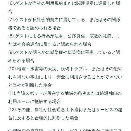
(6).ゲストが当社の利用規約または関連規定に違反した場
合
(7).ゲストが反社会的勢力に属している、またはその関係
者であると認められる場合
(8).ゲストによる行為が法令、公序良俗、宗教的礼節、ま
たは社会的通念に反すると認められる場合
(9).ゲストが明らかに感染症や伝染病に罹患していると認
められる場合
(10).地震・水害等の天災、設備トラブル、またはその他や
むを得ない事由により、安全に利用させることができない
と当社が判断した場合
(11).当該スポットが所在する地域の条例または施設独自の
利用ルールに抵触する場合
(12).その他、当社が社会通念上不適切またはサービスの趣
旨に反すると合理的に判断した場合
個別契約の成立後、ホストは、ゲストが円滑かつ適切にス